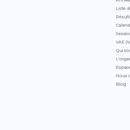
Annale
Liste 
Résult
Calend
Sessi
VAE (V
Qui s
L'org
Espac
Nous c
Blog