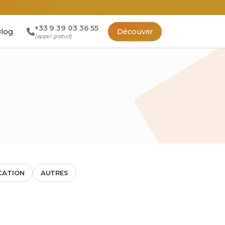
+33 9 39 03 36 55
log
Découvrir
(appel gratuit)
CATION
AUTRES