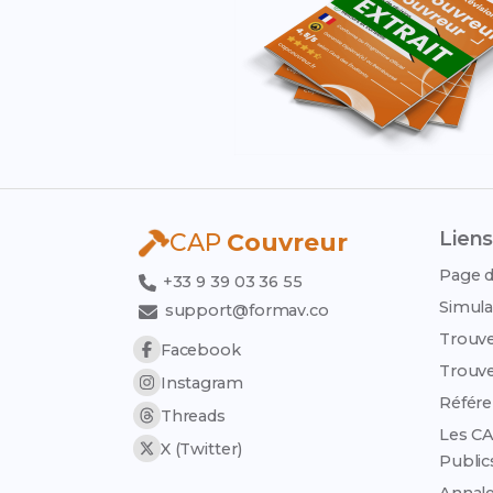
Liens
CAP
Couvreur
Page d
+33 9 39 03 36 55
Simula
support@formav.co
Trouve
Facebook
Trouve
Instagram
Référen
Threads
Les CA
X (Twitter)
Public