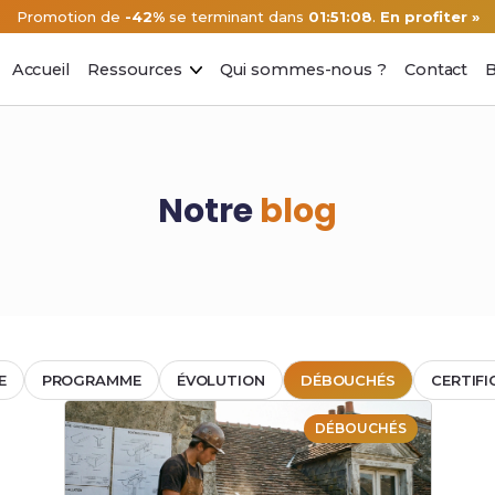
Promotion de
-42%
se terminant dans
01:51:08
.
En profiter »
Accueil
Ressources
Qui sommes-nous ?
Contact
B
Notre
blog
E
PROGRAMME
ÉVOLUTION
DÉBOUCHÉS
CERTIFI
DÉBOUCHÉS