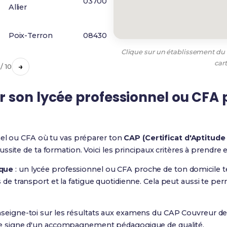
03700
Allier
Poix-Terron
08430
Clique sur un établissement du t
car
→
 / 10
 son lycée professionnel ou CFA 
nel ou CFA où tu vas préparer ton
CAP (Certificat d'Aptitude
ssite de ta formation. Voici les principaux critères à prendre
ique
: un lycée professionnel ou CFA proche de ton domicile t
s de transport et la fatigue quotidienne. Cela peut aussi te pe
nseigne-toi sur les résultats aux examens du CAP Couvreur de
 le signe d'un accompagnement pédagogique de qualité.