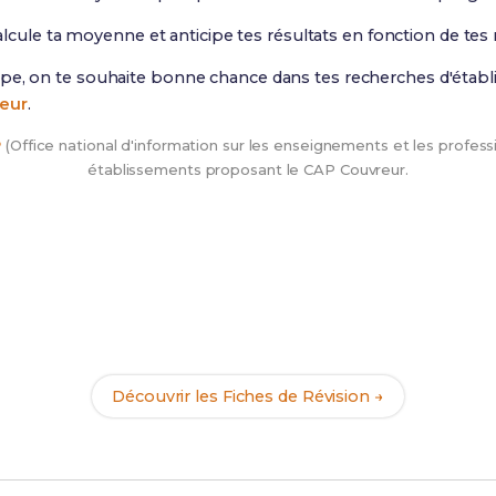
alcule ta moyenne et anticipe tes résultats en fonction de tes 
pe, on te souhaite bonne chance dans tes recherches d'établ
eur
.
P
(Office national d'information sur les enseignements et les professi
établissements proposant le CAP Couvreur.
Tu as trouvé ton établissement ?
 réussir ton CAP Couvreur avec nos
168 Fiches de Révision
. 
prêt(e) dès la rentrée !
Découvrir les Fiches de Révision →