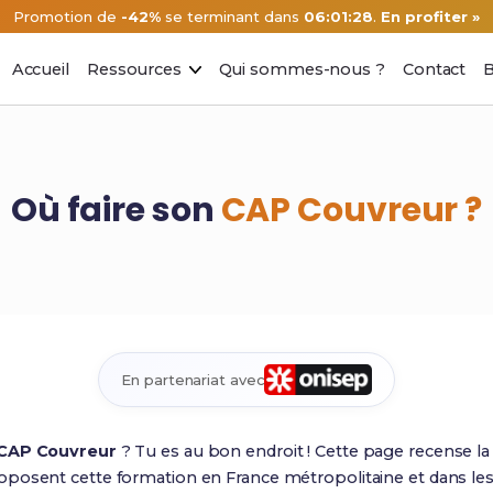
Promotion de
-42%
se terminant dans
06:01:27
.
En profiter »
Accueil
Ressources
Qui sommes-nous ?
Contact
B
Où faire son
CAP Couvreur ?
En partenariat avec
 CAP Couvreur
? Tu es au bon endroit ! Cette page recense l
oposent cette formation en France métropolitaine et dans 