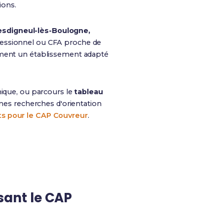
ions.
esdigneul-lès-Boulogne,
fessionnel ou CFA proche de
cément un établissement adapté
ique, ou parcours le
tableau
 mes recherches d'orientation
ts pour le CAP Couvreur
.
ant le CAP