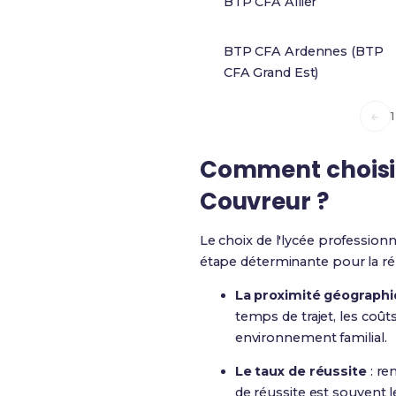
BTP CFA Allier
BTP CFA Ardennes (BTP
CFA Grand Est)
←
1
Comment choisir
Couvreur ?
Le choix de l'lycée profession
étape déterminante pour la réu
La proximité géograph
temps de trajet, les coût
environnement familial.
Le taux de réussite
: re
de réussite est souvent