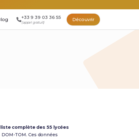
+33 9 39 03 36 55
log
Découvrir
(appel gratuit)
a
liste complète des 55 lycées
les DOM-TOM. Ces données