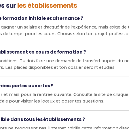
es sur
les établissements
formation initiale et alternance ?
gagner un salaire et d'acquérir de l'expérience, mais exige de 
us de temps pour les cours. Choisis selon ton projet profession
blissement en cours de formation ?
conditions. Tu dois faire une demande de transfert auprès du n
rs. Les places disponibles et ton dossier seront étudiés.
rnées portes ouvertes ?
r et mars pour la rentrée suivante. Consulte le site de chaqu
déale pour visiter les locaux et poser tes questions.
nible dans tous les établissements ?
nts ne proposent pas l'internat. Vérifie cette information di