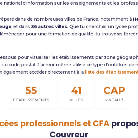
fice national d'information sur les enseignements et les profess
réparé dans de nombreuses villes de France, notamment à
H
beuge
, et dans
36 autres villes
. Que tu cherches un lycée pro
à déménager pour une formation de qualité, tu trouveras for
dessous pour visualiser les établissements par zone géograph
 ou code postal. J'ai moi-même utilisé ce type d'outil lors de
x également accéder directement à la
liste des établissemen
55
41
CAP
ÉTABLISSEMENTS
VILLES
NIVEAU 3
ycées professionnels et CFA
propos
Couvreur