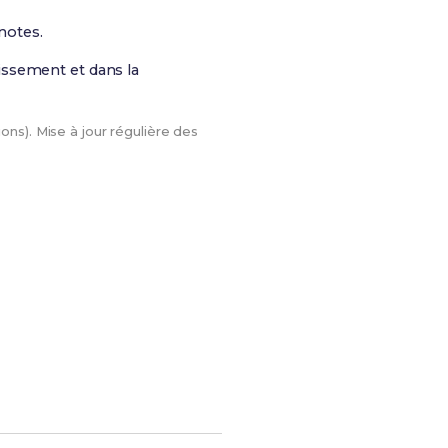
notes.
issement et dans la
ons). Mise à jour régulière des
Le meilleur moyen d'arriver