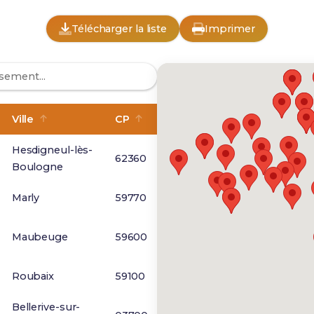
Télécharger la liste
Imprimer
Ville
CP
Hesdigneul-lès-
62360
Boulogne
Marly
59770
Maubeuge
59600
Roubaix
59100
Bellerive-sur-