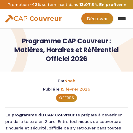
Promotion
-42%
se terminant dans
13:07:53
.
En profiter »
CAP
Couvreur
Découvrir
Programme CAP Couvreur :
Matières, Horaires et Référentiel
Officiel 2026
Par
Noah
Publié le
15 février 2026
OFFRES
Le
programme du CAP Couvreur
te prépare à devenir un
pro de la toiture en 2 ans. Entre techniques de couverture,
zinguerie et sécurité, difficile de s'y retrouver dans toutes