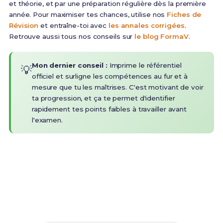
et théorie, et par une préparation régulière dès la première
année. Pour maximiser tes chances, utilise nos
Fiches de
Révision
et entraîne-toi avec
les annales corrigées
.
Retrouve aussi tous nos conseils sur
le blog FormaV
.
Mon dernier conseil :
Imprime le référentiel
💡
officiel et surligne les compétences au fur et à
mesure que tu les maîtrises. C'est motivant de voir
ta progression, et ça te permet d'identifier
rapidement tes points faibles à travailler avant
l'examen.
Prêt(e) à réussir ton examen ?
Révise efficacement avec nos
168 Fiches de
Révision
pour le CAP Couvreur et maximise tes
chances de réussite !